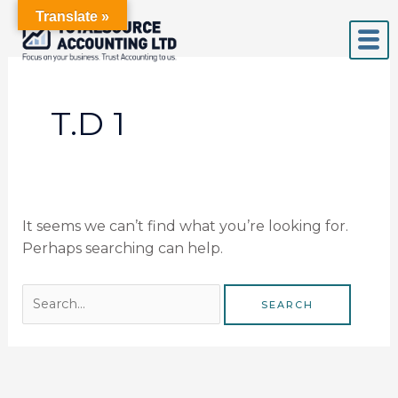
Skip
Search
Translate »
to
for:
content
T.D 1
It seems we can’t find what you’re looking for.
Perhaps searching can help.