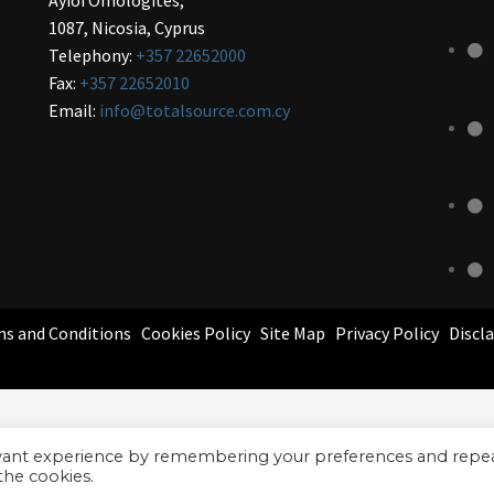
Ayioi Omologites,
1087, Nicosia, Cyprus
Telephony:
+357 22652000
Fax:
+357 22652010
Email:
info@totalsource.com.cy
s and Conditions
Cookies Policy
Site Map
Privacy Policy
Discl
evant experience by remembering your preferences and repe
 the cookies.