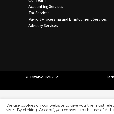
Our Team
Accounting Services
Tax Services
Payroll Processing and Employment Services
Advisory Services
© TotalSource 2021
Term
We use cookies on our website to give you the most rel
visits. By clicking “Accept”, you consent to the use of ALL