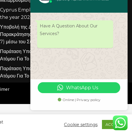
Μεταρρύθμιση Κύπρου 2026
Cyprus Employer’s Tax Return (T.D.7) for
the year 2024
Have A Question About Our
Υποβολή της Δήλωσης (Εργοδότη)
Services?
Παρακράτησης και Φόρου και Εισφορών (ΤΦ
7) μέσω του Συστήματος TAX FOR ALL (TFA)
Παράταση Υποβολής Δήλωσης Εισοδήματος
Ατόμου Για Το Φορολογικό Έτος 2023
Παράταση Υποβολής Δήλωσης Εισοδήματος
Ατόμου Για Το Φορολογικό Έτος 2023
WhatsApp Us
aimer
Online | Privacy policy
at
Cookie settings
ACCEPT