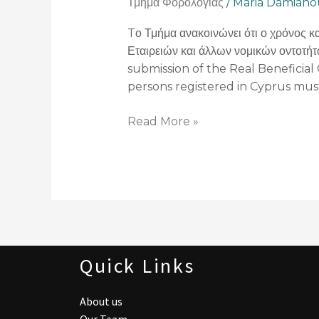
Τμήμα Φορολογίας
/
Maria Damiano
των
πραγματικών
Tο Τμήμα ανακοινώνει ότι ο χρόνος 
δικαιούχων
Εταιρειών και άλλων νομικών οντοτή
στο
submission of the Real Beneficial 
μητρώο
persons registered in Cyprus must
Πραγματικών
Δικαιούχων
Read More »
Εταιρειών
και
άλλων
νομικών
οντοτήτων
Quick Links
About us