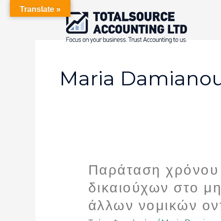
Skip
Translate »
to
content
Maria Damiano
Παράταση χρόνου 
Παράταση
χρόνου
δικαιούχων στο μ
υποβολής
άλλων νομικών ον
των
στοιχείων