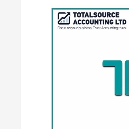
Υποβολή
της
Δήλωσης
(Εργοδότη)
Παρακράτησης
και
Φόρου
και
Εισφορών
(ΤΦ
7)
μέσω
του
Συστήματος
TAX
FOR
ALL