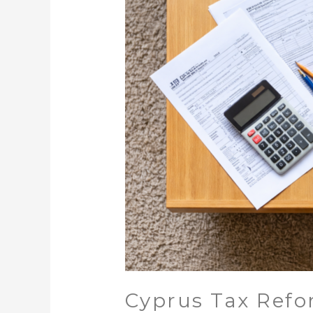
Φορολογική
Μεταρρύθμιση
Κύπρου
2026
Cyprus Tax Refo